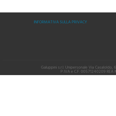
INFORMATIVA SULLA PRIVACY
Galuppini s.r.l. Unipersonale Via Casalold
P.IVA e C.F. 00571240209 REA M