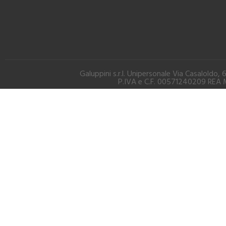
Galuppini s.r.l. Unipersonale Via Casalold
P.IVA e C.F. 00571240209 REA M