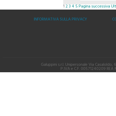
1
2
3
4
5
Pagina successiva
Ul
ACQUISTA
INFORMATIVA SULLA PRIVACY
C
Galuppini s.r.l. Unipersonale Via Casalold
P.IVA e C.F. 00571240209 REA M