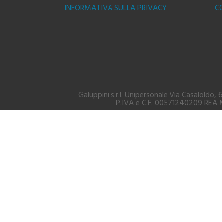
INFORMATIVA SULLA PRIVACY
C
Galuppini s.r.l. Unipersonale Via Casalold
P.IVA e C.F. 00571240209 REA M