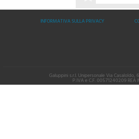
ACQUISTA
INFORMATIVA SULLA PRIVACY
C
Galuppini s.r.l. Unipersonale Via Casalold
P.IVA e C.F. 00571240209 REA M