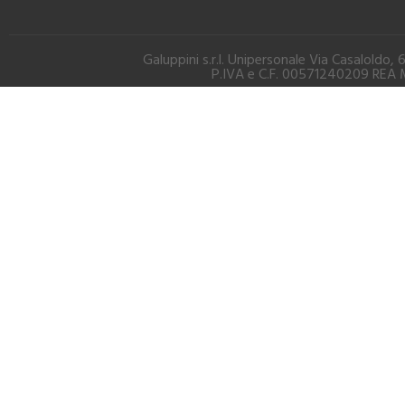
Galuppini s.r.l. Unipersonale Via Casalold
P.IVA e C.F. 00571240209 REA M