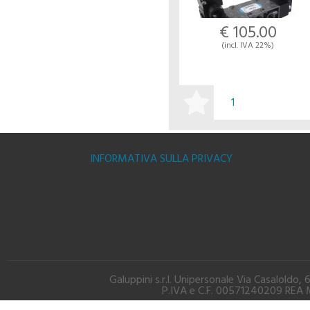
€ 105.00
(incl. IVA 22%)
BUY
INFORMATIVA SULLA PRIVACY
Galuppini s.r.l. Unipersonale Via Casalold
P.IVA e C.F. 00571240209 REA M