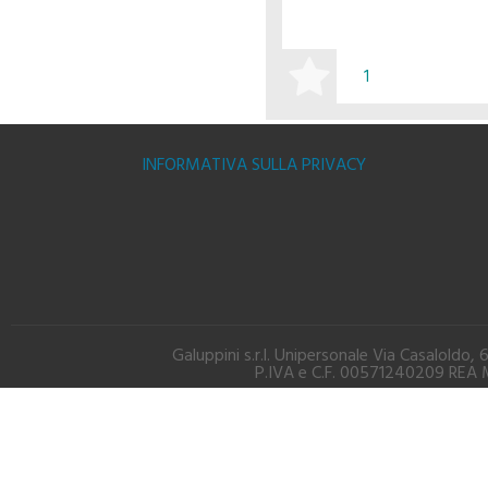
BUY
INFORMATIVA SULLA PRIVACY
Galuppini s.r.l. Unipersonale Via Casalold
P.IVA e C.F. 00571240209 REA M