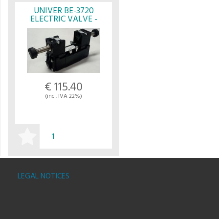
UNIVER BE-3720
ELECTRIC VALVE -
UNIVER
€ 115.40
(incl. IVA 22%)
BUY
LEGAL NOTICES