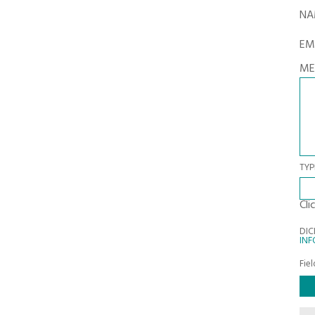
N
EM
ME
TYP
Cli
DIC
INF
Fie