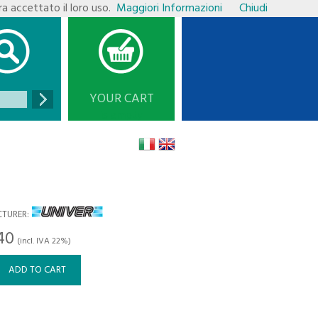
ra accettato il loro uso.
Maggiori Informazioni
Chiudi
YOUR CART
is empty
TURER
40
(incl. IVA 22%)
ADD TO CART