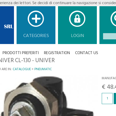
erienza dei lettori. Se decidi di continuare la navigazione si conside
You are not logged in.
CATEGORIES
LOGIN
PRODOTTI PREFERITI
REGISTRATION
CONTACT US
IVER CL-130 - UNIVER
 ARE IN:
CATALOGUE
PNEUMATIC
MANUFAC
€ 48.