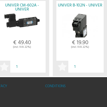
UNIVER CM-602A -
UNIVER B-102N - UNIVER
UNIVER
€ 49.40
€ 19.90
(incl. IVA 22%)
(incl. IVA 22%)
BUY
BUY
VACY
CONDITIONS