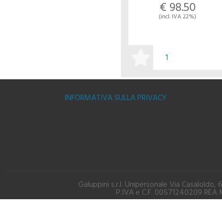
€ 98.50
(incl. IVA 22%)
BUY
INFORMATIVA SULLA PRIVACY
Galuppini s.r.l. Unipersonale Via Casalold
P.IVA e C.F. 00571240209 REA M