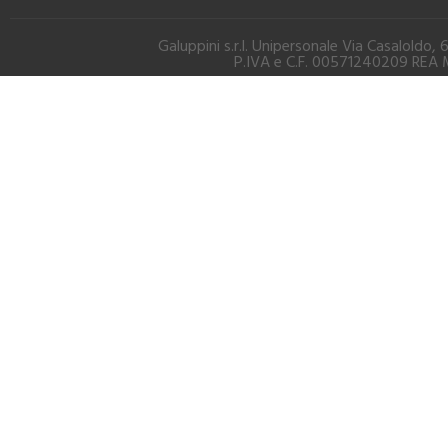
Galuppini s.r.l. Unipersonale Via Casalold
P.IVA e C.F. 00571240209 REA M